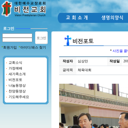
*
회원가입
*
아이디/패스 찾기
*
사진을 클
작성자
심상만
작성일
201
교회소식
가정예배
글제목
체육대회
새가족소개
비전포토
나눔동영상
찬양동영상
기도해주세요