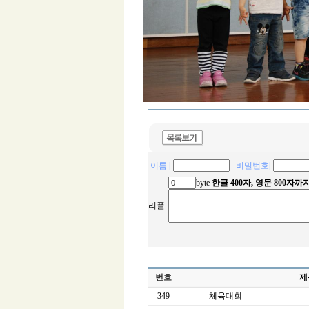
이름
|
비밀번호
|
byte
한글 400자, 영문 800자
리플
번호
제
349
체육대회