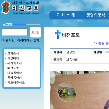
*
회원가입
*
아이디/패스 찾기
*
사진을 클
작성자
심상만
작성일
201
교회소식
가정예배
글제목
체육대회
새가족소개
비전포토
나눔동영상
찬양동영상
기도해주세요