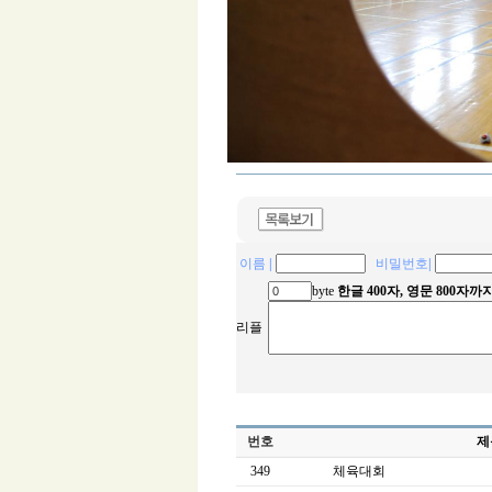
이름
|
비밀번호
|
byte
한글 400자, 영문 800자
리플
번호
제
349
체육대회