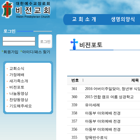
*
회원가입
*
아이디/패스 찾기
교회소식
가정예배
번호
l
제목
새가족소개
비전포토
361
2016 어버이주일맞아, 청년부 식당봉.
나눔동영상
360
2015 연합 캠프 여름 성경학교
찬양동영상
359
유아세례
기도해주세요
358
아동부 야외예배 전경
357
아동부 야외예배 전경
356
아동부 야외예배 전경
355
양육반수료식