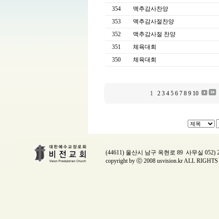
354
맥추감사찬양
353
맥추감사절찬양
352
맥추감사절 찬양
351
체육대회
350
체육대회
1
2
3
4
5
6
7
8
9
10
(44611) 울산시 남구 옥현로 89 사무실 052) 224
copyright by ⓒ 2008 usvision.kr ALL RIGH