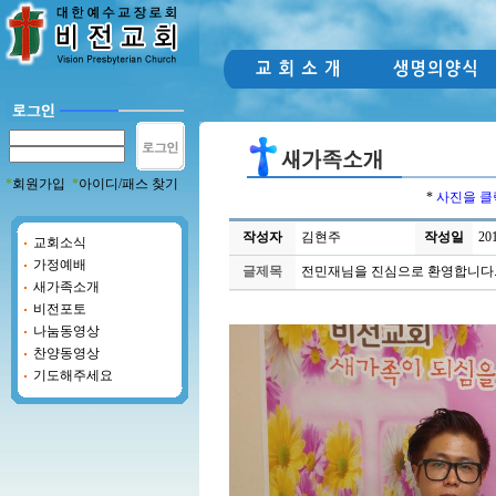
*
회원가입
*
아이디/패스 찾기
*
사진을 클
작성자
김현주
작성일
201
교회소식
가정예배
글제목
전민재님을 진심으로 환영합니다
새가족소개
비전포토
나눔동영상
찬양동영상
기도해주세요