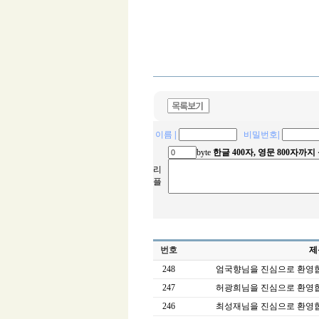
이름
|
비밀번호
|
byte
한글 400자, 영문 800자까
리
플
번호
제
248
엄국향님을 진심으로 환영
247
허광희님을 진심으로 환영
246
최성재님을 진심으로 환영