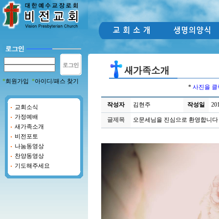
*
회원가입
*
아이디/패스 찾기
*
사진을 클
작성자
김현주
작성일
201
교회소식
가정예배
글제목
오문세님을 진심으로 환영합니다
새가족소개
비전포토
나눔동영상
찬양동영상
기도해주세요